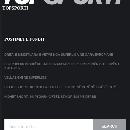
TOPSPORTI
POSTIMET E FUNDIT
DRITA, E MBIJETUARA E VETME NGA SUPERLIGA NË GARA EVROPIANE
FBK PUBLIKON SHPËRBLIMET FINANCIARE PËR SUPERLIGËN DHE KUPËN E
KOSOVËS
VËLLAZNIMI NË SUPERLIGË
HIDHET SHORTI, KUPTOHEN DUELET E XHIROS SË PARË NË LIGË TË PARË
HIDHET SHORTI, KUPTOHEN ÇIFTET, STINORI NIS ME DERBI!
SEARCH