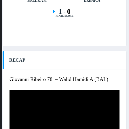
BALLKANI
DRENICA
1
-
0
FINAL SCORE
RECAP
Giovanni Ribeiro 78′ – Walid Hamidi A (BAL)