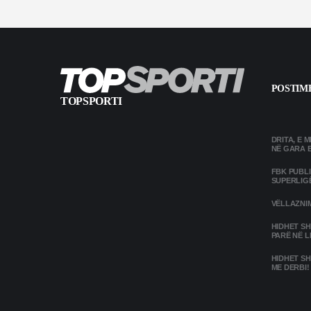
POSTIME
TOPSPORTI
DRITA, E 
NË GARA 
FBK PUBL
SUPERLIG
VËLLAZNIM
HIDHET SH
PARË NË L
HIDHET SH
ME DERBI!