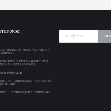
T E FUNDIT
SE
MBIJETUARA E VETME NGA SUPERLIGA
EVROPIANE
IKON SHPËRBLIMET FINANCIARE PËR
ËN DHE KUPËN E KOSOVËS
I NË SUPERLIGË
ORTI, KUPTOHEN DUELET E XHIROS SË
IGË TË PARË
ORTI, KUPTOHEN ÇIFTET, STINORI NIS