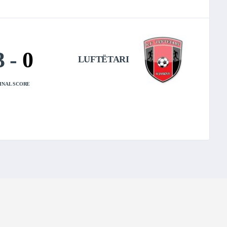
3
-
0
LUFTËTARI
INAL SCORE