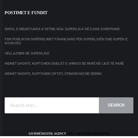
POSTIMET E FUNDIT
DRITA, E MBIJETUARA E VETME NGA SUPERLIGA NË GARA EVROPIANE
FBK PUBLIKON SHPËRBLIMET FINANCIARE PËR SUPERLIGËN DHE KUPËN E
KOSOVËS
VËLLAZNIMI NË SUPERLIGË
HIDHET SHORTI, KUPTOHEN DUELET E XHIROS SË PARË NË LIGË TË PARË
HIDHET SHORTI, KUPTOHEN ÇIFTET, STINORI NIS ME DERBI!
SEARCH
GJURMË DIGITAL AGENCY
2025 | ALL RIGHTS RESERVED