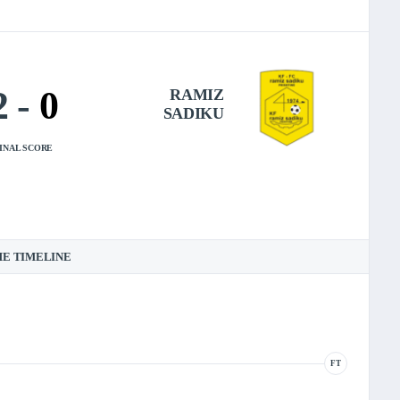
2
-
0
RAMIZ
SADIKU
INAL SCORE
E TIMELINE
FT