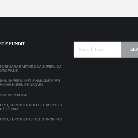
T E FUNDIT
SE
MBIJETUARA E VETME NGA SUPERLIGA
EVROPIANE
IKON SHPËRBLIMET FINANCIARE PËR
ËN DHE KUPËN E KOSOVËS
I NË SUPERLIGË
ORTI, KUPTOHEN DUELET E XHIROS SË
IGË TË PARË
ORTI, KUPTOHEN ÇIFTET, STINORI NIS