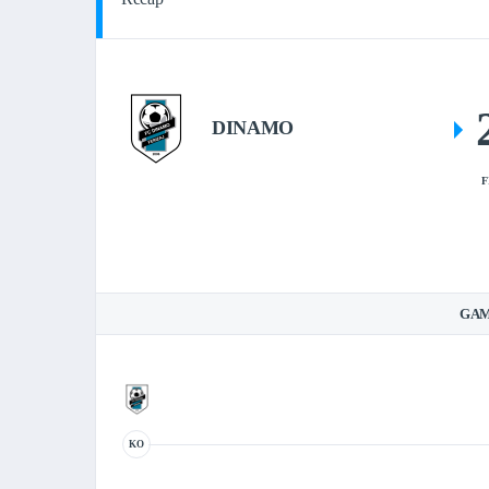
DINAMO
F
GAM
KO