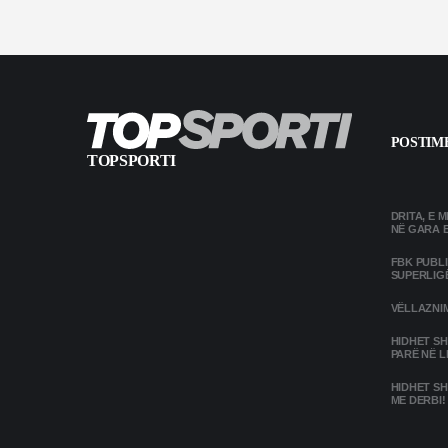
POSTIME
TOPSPORTI
DRITA, E 
NË GARA 
FBK PUBL
SUPERLIG
VËLLAZNIM
HIDHET SH
PARË NË L
HIDHET SH
ME DERBI!