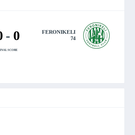
0
-
0
FERONIKELI
74
INAL SCORE