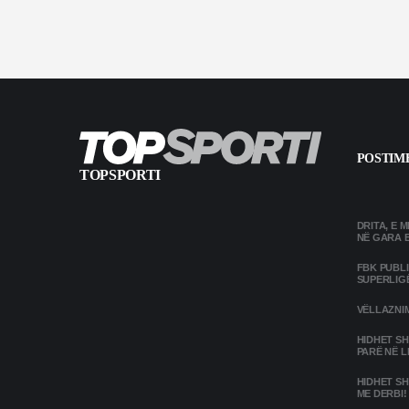
POSTIME
TOPSPORTI
DRITA, E 
NË GARA 
FBK PUBL
SUPERLIG
VËLLAZNIM
HIDHET SH
PARË NË L
HIDHET SH
ME DERBI!