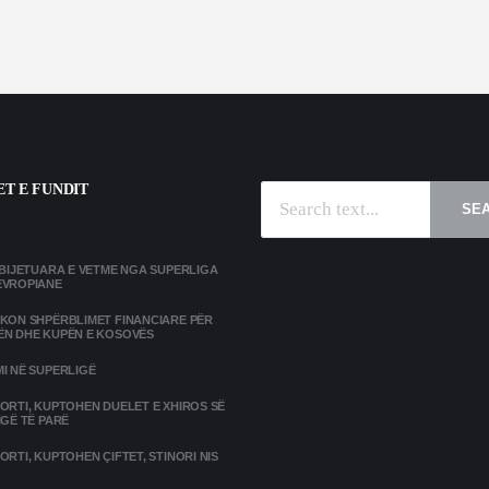
T E FUNDIT
SE
MBIJETUARA E VETME NGA SUPERLIGA
EVROPIANE
IKON SHPËRBLIMET FINANCIARE PËR
ËN DHE KUPËN E KOSOVËS
I NË SUPERLIGË
ORTI, KUPTOHEN DUELET E XHIROS SË
IGË TË PARË
ORTI, KUPTOHEN ÇIFTET, STINORI NIS