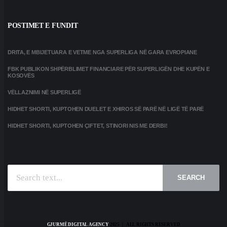
POSTIMET E FUNDIT
DRITA, E MBIJETUARA E VETME NGA SUPERLIGA NË GARA EVROPIANE
FBK PUBLIKON SHPËRBLIMET FINANCIARE PËR SUPERLIGËN DHE KUPËN E
KOSOVËS
VËLLAZNIMI NË SUPERLIGË
HIDHET SHORTI, KUPTOHEN DUELET E XHIROS SË PARË NË LIGË TË PARË
HIDHET SHORTI, KUPTOHEN ÇIFTET, STINORI NIS ME DERBI!
SEARCH
GJURMË DIGITAL AGENCY
2025 | ALL RIGHTS RESERVED