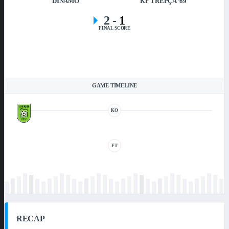
DINAMO
KF TREPÇA ‘89
2
-
1
FINAL SCORE
GAME TIMELINE
KO
FT
RECAP