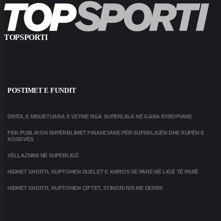
TOPSPORTI
POSTIMET E FUNDIT
DRITA, E MBIJETUARA E VETME NGA SUPERLIGA NË GARA EVROPIANE
FBK PUBLIKON SHPËRBLIMET FINANCIARE PËR SUPERLIGËN DHE KUPËN E
KOSOVËS
VËLLAZNIMI NË SUPERLIGË
HIDHET SHORTI, KUPTOHEN DUELET E XHIROS SË PARË NË LIGË TË PARË
HIDHET SHORTI, KUPTOHEN ÇIFTET, STINORI NIS ME DERBI!