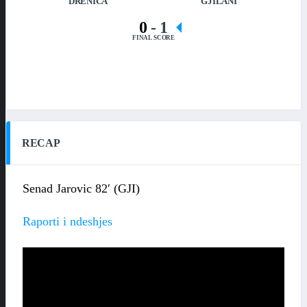
DRENICA
GJILANI
0
-
1
FINAL SCORE
RECAP
Senad Jarovic 82′ (GJI)
Raporti i ndeshjes