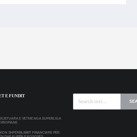
T E FUNDIT
SE
MBIJETUARA E VETME NGA SUPERLIGA
EVROPIANE
IKON SHPËRBLIMET FINANCIARE PËR
ËN DHE KUPËN E KOSOVËS