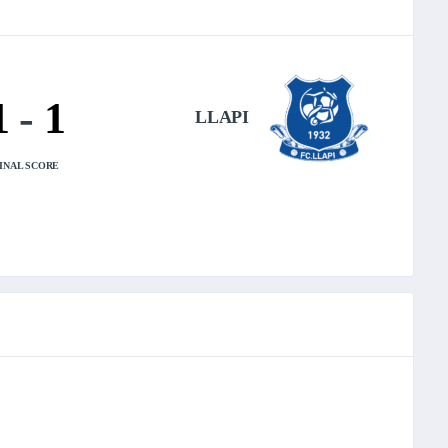
1
-
1
LLAPI
INAL SCORE