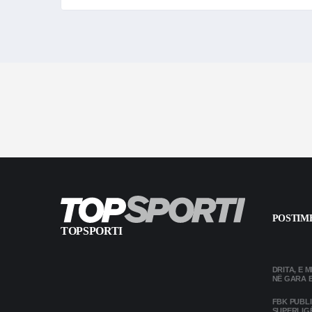
POSTIME
TOPSPORTI
DRITA, E 
NË GARA 
FBK PUBL
SUPERLIG