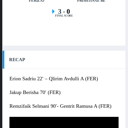
FERIZAJ
PRISHTINA E RE
3
-
0
FINAL SCORE
RECAP
Erion Sadriu 22′ – Qlirim Avdulli A (FER)
Jakup Berisha 70′ (FER)
Remzifaik Selmani 90′- Gentrit Ramusa A (FER)