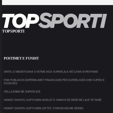
TOPSPORTI
POSTIMET E FUNDIT
DRITA, E MBIJETUARA E VETME NGA SUPERLIGA NË GARA EVROPIANE
FBK PUBLIKON SHPËRBLIMET FINANCIARE PËR SUPERLIGËN DHE KUPËN E
KOSOVËS
VËLLAZNIMI NË SUPERLIGË
HIDHET SHORTI, KUPTOHEN DUELET E XHIROS SË PARË NË LIGË TË PARË
HIDHET SHORTI, KUPTOHEN ÇIFTET, STINORI NIS ME DERBI!