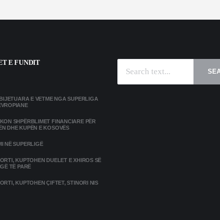
T E FUNDIT
SE
MBIJETUARA E VETME NGA SUPERLIGA
EVROPIANE
IKON SHPËRBLIMET FINANCIARE PËR
ËN DHE KUPËN E KOSOVËS
I NË SUPERLIGË
ORTI, KUPTOHEN DUELET E XHIROS SË
IGË TË PARË
ORTI, KUPTOHEN ÇIFTET, STINORI NIS