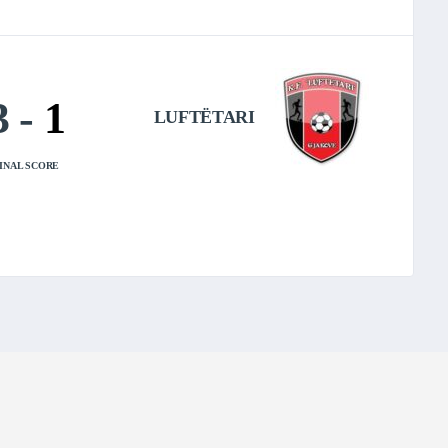
3
-
1
LUFTËTARI
INAL SCORE