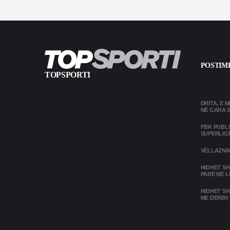
POSTIME
TOPSPORTI
DRITA, E 
NË GARA 
FBK PUBL
SUPERLIG
VËLLAZNIM
HIDHET SH
PARË NË L
HIDHET SH
ME DERBI!