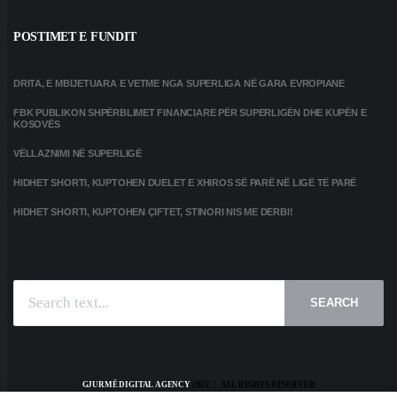
POSTIMET E FUNDIT
DRITA, E MBIJETUARA E VETME NGA SUPERLIGA NË GARA EVROPIANE
FBK PUBLIKON SHPËRBLIMET FINANCIARE PËR SUPERLIGËN DHE KUPËN E
KOSOVËS
VËLLAZNIMI NË SUPERLIGË
HIDHET SHORTI, KUPTOHEN DUELET E XHIROS SË PARË NË LIGË TË PARË
HIDHET SHORTI, KUPTOHEN ÇIFTET, STINORI NIS ME DERBI!
SEARCH
GJURMË DIGITAL AGENCY
2025 | ALL RIGHTS RESERVED