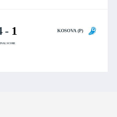
4
-
1
KOSOVA (P)
INAL SCORE