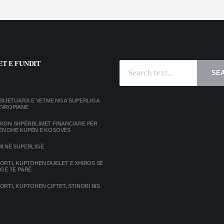
T E FUNDIT
SE
MBIJETUARA E VETME NGA SUPERLIGA
EVROPIANE
IKON SHPËRBLIMET FINANCIARE PËR
ËN DHE KUPËN E KOSOVËS
I NË SUPERLIGË
ORTI, KUPTOHEN DUELET E XHIROS SË
IGË TË PARË
ORTI, KUPTOHEN ÇIFTET, STINORI NIS