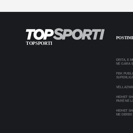
POSTIME
TOPSPORTI
DRITA, E 
NË GARA 
FBK PUBL
SUPERLIG
VËLLAZNIM
HIDHET SH
PARË NË L
HIDHET SH
ME DERBI!