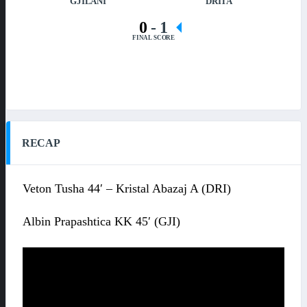
GJILANI
DRITA
0
-
1
FINAL SCORE
RECAP
Veton Tusha 44′ – Kristal Abazaj A (DRI)
Albin Prapashtica KK 45′ (GJI)