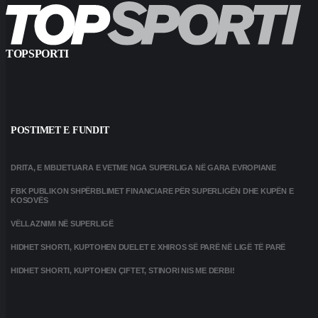
TOPSPORTI
POSTIMET E FUNDIT
DRITA, E MBIJETUARA E VETME NGA SUPERLIGA NË GARA EVROPIANE
FBK PUBLIKON SHPËRBLIMET FINANCIARE PËR SUPERLIGËN DHE KUPËN E
KOSOVËS
VËLLAZNIMI NË SUPERLIGË
HIDHET SHORTI, KUPTOHEN DUELET E XHIROS SË PARË NË LIGË TË PARË
HIDHET SHORTI, KUPTOHEN ÇIFTET, STINORI NIS ME DERBI!