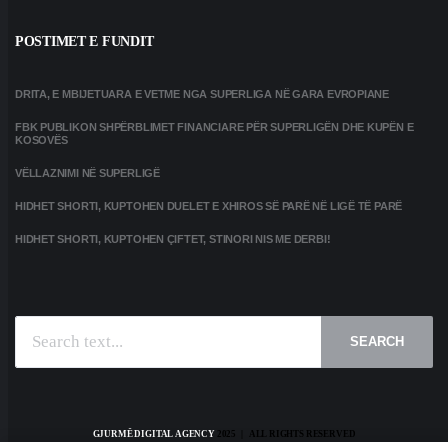
POSTIMET E FUNDIT
DRITA, E MBIJETUARA E VETME NGA SUPERLIGA NË GARA EVROPIANE
FBK PUBLIKON SHPËRBLIMET FINANCIARE PËR SUPERLIGËN DHE KUPËN E
KOSOVËS
VËLLAZNIMI NË SUPERLIGË
HIDHET SHORTI, KUPTOHEN DUELET E XHIROS SË PARË NË LIGË TË PARË
HIDHET SHORTI, KUPTOHEN ÇIFTET, STINORI NIS ME DERBI!
SEARCH
GJURMË DIGITAL AGENCY
2025 | ALL RIGHTS RESERVED