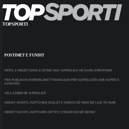
TOPSPORTI
POSTIMET E FUNDIT
DRITA, E MBIJETUARA E VETME NGA SUPERLIGA NË GARA EVROPIANE
FBK PUBLIKON SHPËRBLIMET FINANCIARE PËR SUPERLIGËN DHE KUPËN E
KOSOVËS
VËLLAZNIMI NË SUPERLIGË
HIDHET SHORTI, KUPTOHEN DUELET E XHIROS SË PARË NË LIGË TË PARË
HIDHET SHORTI, KUPTOHEN ÇIFTET, STINORI NIS ME DERBI!