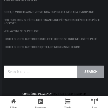
DRITA, E MBIJETUARA E VETME NGA SUPERLIGA NË GARA EVROPIANE
FBK PUBLIKON SHPËRBLIMET FINANCIARE PËR SUPERLIGËN DHE KUPËN E
KOSOVËS
VËLLAZNIMI NË SUPERLIGË
HIDHET SHORTI, KUPTOHEN DUELET E XHIROS SË PARË NË LIGË TË PARË
HIDHET SHORTI, KUPTOHEN ÇIFTET, STINORI NIS ME DERBI!
SEARCH
GJURMË DIGITAL AGENCY
2025 | ALL RIGHTS RESERVED
HOME
KONTAKT
PRIVACY POLICY
TERMS AND CONDITIONS
Fillimi
Rezultatet
Tabela
Live