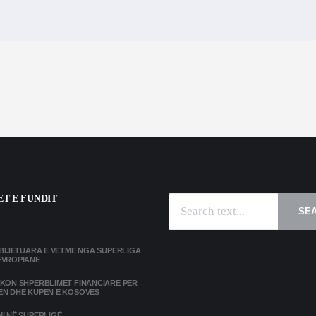
T E FUNDIT
SE
MBIJETUARA E VETME NGA SUPERLIGA
EVROPIANE
IKON SHPËRBLIMET FINANCIARE PËR
ËN DHE KUPËN E KOSOVËS
I NË SUPERLIGË