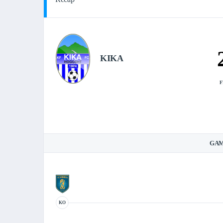
KIKA
F
GAM
KO