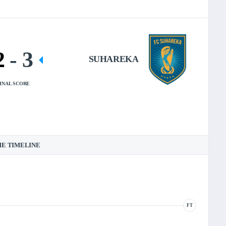
2
-
3
SUHAREKA
INAL SCORE
E TIMELINE
FT