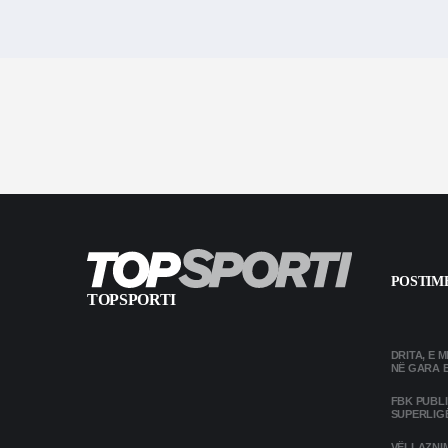
POSTIME
TOPSPORTI
DRITA, E 
NË GARA 
FBK PUBL
SUPERLIG
VËLLAZNIM