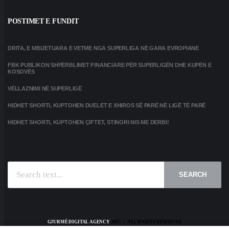
POSTIMET E FUNDIT
DRITA, E MBIJETUARA E VETME NGA SUPERLIGA NË GARA EVROPIANE
FBK PUBLIKON SHPËRBLIMET FINANCIARE PËR SUPERLIGËN DHE KUPËN E
KOSOVËS
VËLLAZNIMI NË SUPERLIGË
HIDHET SHORTI, KUPTOHEN DUELET E XHIROS SË PARË NË LIGË TË PARË
HIDHET SHORTI, KUPTOHEN ÇIFTET, STINORI NIS ME DERBI!
SEARCH
GJURMË DIGITAL AGENCY
2025 | ALL RIGHTS RESERVED