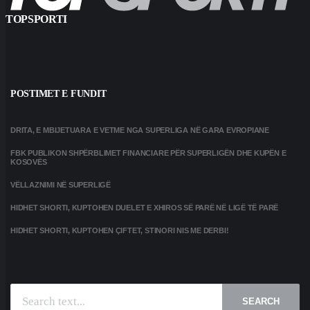
TOPSPORTI
POSTIMET E FUNDIT
DRITA, E MBIJETUARA E VETME NGA SUPERLIGA NË GARA EVROPIANE
FBK PUBLIKON SHPËRBLIMET FINANCIARE PËR SUPERLIGËN DHE KUPËN E
KOSOVËS
VËLLAZNIMI NË SUPERLIGË
HIDHET SHORTI, KUPTOHEN DUELET E XHIROS SË PARË NË LIGË TË PARË
HIDHET SHORTI, KUPTOHEN ÇIFTET, STINORI NIS ME DERBI!
SEARCH