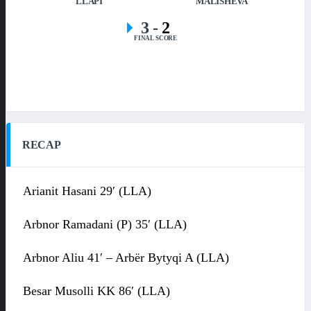
LLAPI
MALISHEVA
3
-
2
FINAL SCORE
RECAP
Arianit Hasani 29′ (LLA)
Arbnor Ramadani (P) 35′ (LLA)
Arbnor Aliu 41′ – Arbër Bytyqi A (LLA)
Besar Musolli KK 86′ (LLA)