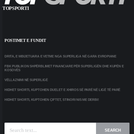
TOPSPORTI
POSTIMET E FUNDIT
DRITA, E MBIJETUARA E VETME NGA SUPERLIGA NË GARA EVROPIANE
FBK PUBLIKON SHPËRBLIMET FINANCIARE PËR SUPERLIGËN DHE KUPËN E
KOSOVËS
VËLLAZNIMI NË SUPERLIGË
HIDHET SHORTI, KUPTOHEN DUELET E XHIROS SË PARË NË LIGË TË PARË
HIDHET SHORTI, KUPTOHEN ÇIFTET, STINORI NIS ME DERBI!
SEARCH