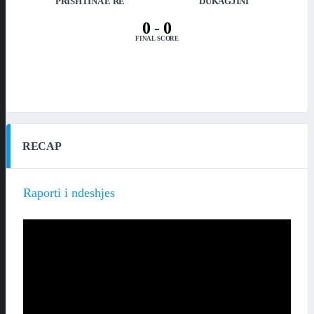
PRISHTINA E RE
DUKAGJINI
0
-
0
FINAL SCORE
RECAP
Raporti i ndeshjes