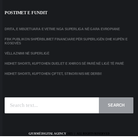
POSTIMET E FUNDIT
DRITA, E MBIJETUARA E VETME NGA SUPERLIGA NË GARA EVROPIANE
FBK PUBLIKON SHPËRBLIMET FINANCIARE PËR SUPERLIGËN DHE KUPËN E
KOSOVËS
VËLLAZNIMI NË SUPERLIGË
HIDHET SHORTI, KUPTOHEN DUELET E XHIROS SË PARË NË LIGË TË PARË
HIDHET SHORTI, KUPTOHEN ÇIFTET, STINORI NIS ME DERBI!
SEARCH
GJURMË DIGITAL AGENCY
2025 | ALL RIGHTS RESERVED