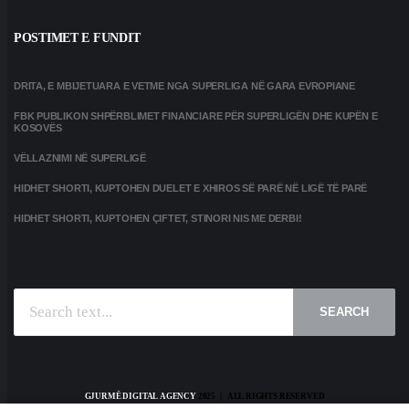
POSTIMET E FUNDIT
DRITA, E MBIJETUARA E VETME NGA SUPERLIGA NË GARA EVROPIANE
FBK PUBLIKON SHPËRBLIMET FINANCIARE PËR SUPERLIGËN DHE KUPËN E
KOSOVËS
VËLLAZNIMI NË SUPERLIGË
HIDHET SHORTI, KUPTOHEN DUELET E XHIROS SË PARË NË LIGË TË PARË
HIDHET SHORTI, KUPTOHEN ÇIFTET, STINORI NIS ME DERBI!
SEARCH
GJURMË DIGITAL AGENCY
2025 | ALL RIGHTS RESERVED