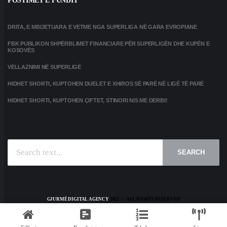
POSTIMET E FUNDIT
DRITA, E MBIJETUARA E VETME NGA SUPERLIGA NË GARA EVROPIANE
FBK PUBLIKON SHPËRBLIMET FINANCIARE PËR SUPERLIGËN DHE KUPËN E
KOSOVËS
VËLLAZNIMI NË SUPERLIGË
HIDHET SHORTI, KUPTOHEN DUELET E XHIROS SË PARË NË LIGË TË PARË
HIDHET SHORTI, KUPTOHEN ÇIFTET, STINORI NIS ME DERBI!
SEARCH
GJURMË DIGITAL AGENCY
2025 | ALL RIGHTS RESERVED
HOME
KONTAKT
PRIVACY POLICY
TERMS AND CONDITIONS