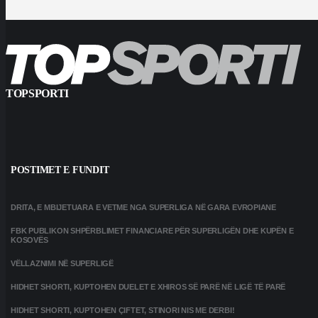
TOPSPORTI
POSTIMET E FUNDIT
DRITA, E MBIJETUARA E VETME NGA SUPERLIGA NË GARA EVROPIANE
FBK PUBLIKON SHPËRBLIMET FINANCIARE PËR SUPERLIGËN DHE KUPËN E
KOSOVËS
VËLLAZNIMI NË SUPERLIGË
HIDHET SHORTI, KUPTOHEN DUELET E XHIROS SË PARË NË LIGË TË PARË
HIDHET SHORTI, KUPTOHEN ÇIFTET, STINORI NIS ME DERBI!