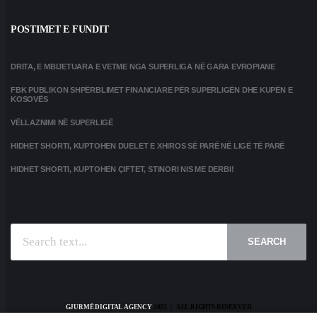
POSTIMET E FUNDIT
DRITA, E MBIJETUARA E VETME NGA SUPERLIGA NË GARA EVROPIANE
FBK PUBLIKON SHPËRBLIMET FINANCIARE PËR SUPERLIGËN DHE KUPËN E
KOSOVËS
VËLLAZNIMI NË SUPERLIGË
HIDHET SHORTI, KUPTOHEN DUELET E XHIROS SË PARË NË LIGË TË PARË
HIDHET SHORTI, KUPTOHEN ÇIFTET, STINORI NIS ME DERBI!
SEARCH
GJURMË DIGITAL AGENCY
2025 | ALL RIGHTS RESERVED