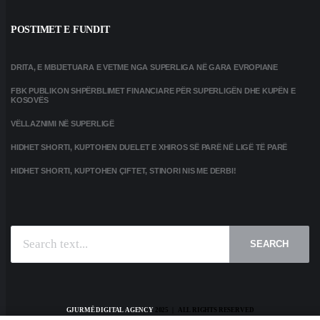
POSTIMET E FUNDIT
DRITA, E MBIJETUARA E VETME NGA SUPERLIGA NË GARA EVROPIANE
FBK PUBLIKON SHPËRBLIMET FINANCIARE PËR SUPERLIGËN DHE KUPËN E
KOSOVËS
VËLLAZNIMI NË SUPERLIGË
HIDHET SHORTI, KUPTOHEN DUELET E XHIROS SË PARË NË LIGË TË PARË
HIDHET SHORTI, KUPTOHEN ÇIFTET, STINORI NIS ME DERBI!
SEARCH
GJURMË DIGITAL AGENCY
2025 | ALL RIGHTS RESERVED