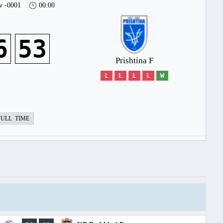
v -0001
00:00
6
53
Prishtina F
L
L
L
L
W
FULL TIME