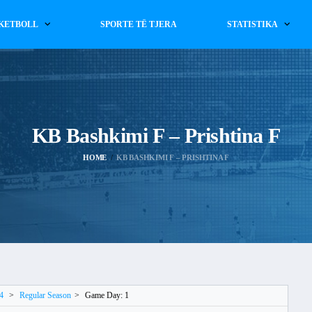
KETBOLL
SPORTE TË TJERA
STATISTIKA
KB Bashkimi F – Prishtina F
HOME
KB BASHKIMI F – PRISHTINA F
4
>
Regular Season
>
Game Day: 1