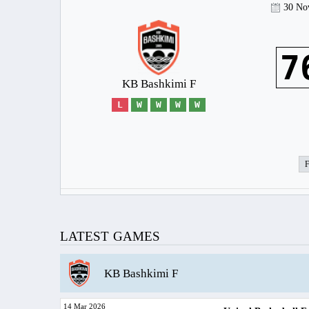
30 No
7
KB Bashkimi F
L
W
W
W
W
LATEST GAMES
KB Bashkimi F
14 Mar 2026