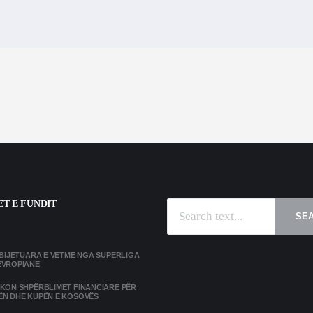
T E FUNDIT
SE
MBIJETUARA E VETME NGA SUPERLIGA
EVROPIANE
IKON SHPËRBLIMET FINANCIARE PËR
ËN DHE KUPËN E KOSOVËS