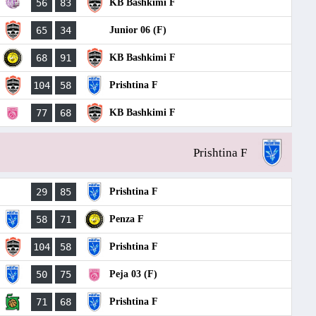
56
83
KB Bashkimi F
65
34
Junior 06 (F)
68
91
KB Bashkimi F
104
58
Prishtina F
77
68
KB Bashkimi F
Prishtina F
29
85
Prishtina F
58
71
Penza F
104
58
Prishtina F
50
75
Peja 03 (F)
71
68
Prishtina F