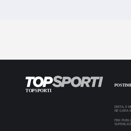
POSTIME
TOPSPORTI
DRITA, E 
NË GARA 
FBK PUBL
SUPERLIG