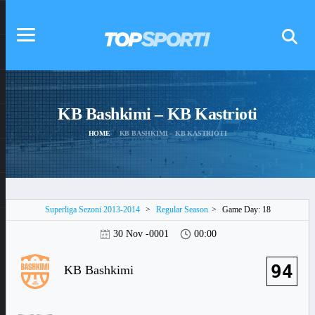
KB Bashkimi – KB Kastrioti
HOME
KB BASHKIMI – KB KASTRIOTI
Superliga Sezoni 2013-2014
>
Regular Season
>
Game Day: 18
30 Nov -0001
00:00
94
KB Bashkimi