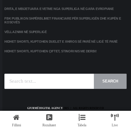
DRITA, E MBIJETUARA E VETME NGA SUPERLIGA NË GARA EVROPIANE
FBK PUBLIKON SHPËRBLIMET FINANCIARE PËR SUPERLIGËN DHE KUPËN E
KOSOVËS
VËLLAZNIMI NË SUPERLIGË
HIDHET SHORTI, KUPTOHEN DUELET E XHIROS SË PARË NË LIGË TË PARË
HIDHET SHORTI, KUPTOHEN ÇIFTET, STINORI NIS ME DERBI!
SEARCH
GJURMË DIGITAL AGENCY
2025 | ALL RIGHTS RESERVED
HOME
KONTAKT
PRIVACY POLICY
TERMS AND CONDITIONS
Fillimi
Rezultatet
Tabela
Live