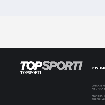
POSTIME
TOPSPORTI
DRITA, E 
NË GARA 
FBK PUBL
SUPERLIG