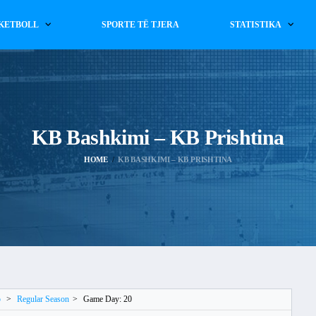
KETBOLL
SPORTE TË TJERA
STATISTIKA
KB Bashkimi – KB Prishtina
HOME
KB BASHKIMI – KB PRISHTINA
5
>
Regular Season
>
Game Day: 20