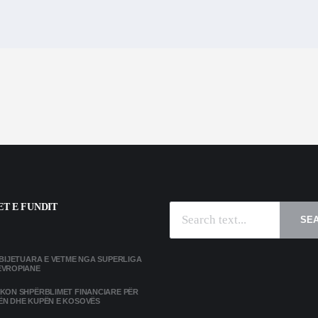
T E FUNDIT
SE
MBIJETUARA E VETME NGA SUPERLIGA
EVROPIANE
IKON SHPËRBLIMET FINANCIARE PËR
ËN DHE KUPËN E KOSOVËS