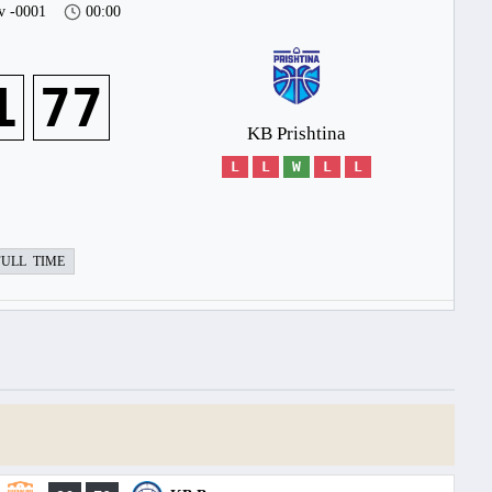
v -0001
00:00
1
77
KB Prishtina
L
L
W
L
L
FULL TIME