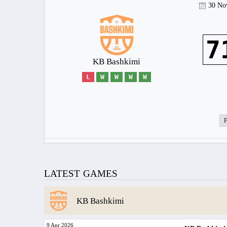
30 No
7
KB Bashkimi
L
W
W
W
W
LATEST GAMES
KB Bashkimi
9 Apr 2026