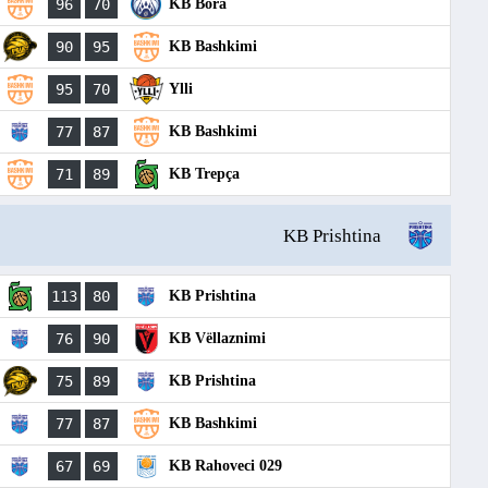
96
70
KB Bora
90
95
KB Bashkimi
95
70
Ylli
77
87
KB Bashkimi
71
89
KB Trepça
KB Prishtina
113
80
KB Prishtina
76
90
KB Vëllaznimi
75
89
KB Prishtina
77
87
KB Bashkimi
67
69
KB Rahoveci 029