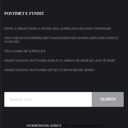
POSTIMET E FUNDIT
DRITA, E MBIJETUARA E VETME NGA SUPERLIGA NË GARA EVROPIANE
FBK PUBLIKON SHPËRBLIMET FINANCIARE PËR SUPERLIGËN DHE KUPËN E
KOSOVËS
VËLLAZNIMI NË SUPERLIGË
HIDHET SHORTI, KUPTOHEN DUELET E XHIROS SË PARË NË LIGË TË PARË
HIDHET SHORTI, KUPTOHEN ÇIFTET, STINORI NIS ME DERBI!
SEARCH
GJURMË DIGITAL AGENCY
2025 | ALL RIGHTS RESERVED