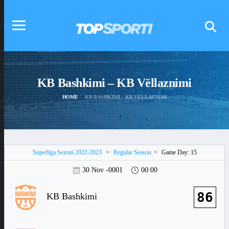
KB Bashkimi – KB Vëllaznimi
HOME
KB BASHKIMI – KB VËLLAZNIMI
Superliga Sezoni 2022-2023
>
Regular Season
>
Game Day: 15
30 Nov -0001
00:00
86
KB Bashkimi