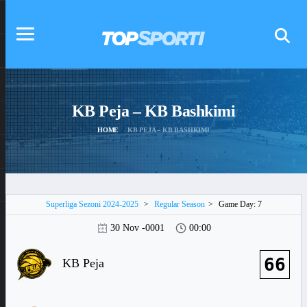
KB Peja – KB Bashkimi
HOME
KB PEJA – KB BASHKIMI
Superliga Sezoni 2024-2025
>
Regular Season
>
Game Day: 7
30 Nov -0001
00:00
66
KB Peja