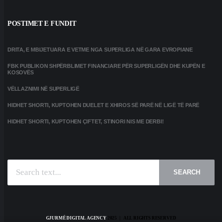
POSTIMET E FUNDIT
DRITA, E MBIJETUARA E VETME NGA SUPERLIGA NË GARA EVROPIANE
FBK PUBLIKON SHPËRBLIMET FINANCIARE PËR SUPERLIGËN DHE KUPËN E
KOSOVËS
VËLLAZNIMI NË SUPERLIGË
HIDHET SHORTI, KUPTOHEN DUELET E XHIROS SË PARË NË LIGË TË PARË
HIDHET SHORTI, KUPTOHEN ÇIFTET, STINORI NIS ME DERBI!
SEARCH
GJURMË DIGITAL AGENCY
2025 | ALL RIGHTS RESERVED