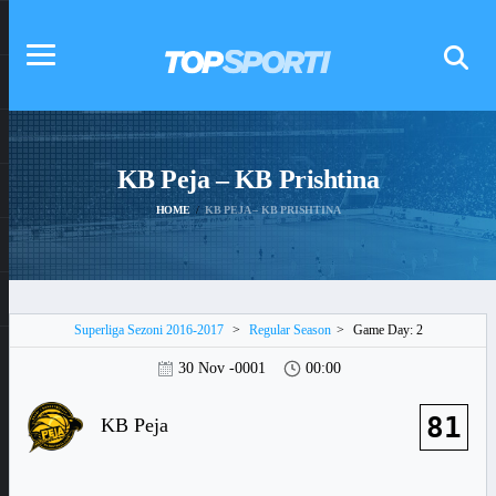
KB Peja – KB Prishtina
HOME
KB PEJA – KB PRISHTINA
Superliga Sezoni 2016-2017
>
Regular Season
>
Game Day: 2
30 Nov -0001
00:00
81
KB Peja