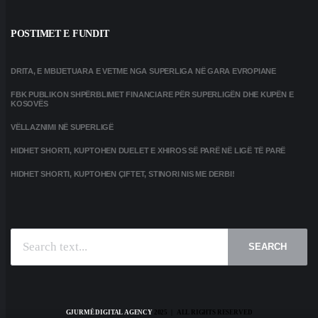
POSTIMET E FUNDIT
DRITA, E MBIJETUARA E VETME NGA SUPERLIGA NË GARA EVROPIANE
FBK PUBLIKON SHPËRBLIMET FINANCIARE PËR SUPERLIGËN DHE KUPËN E
KOSOVËS
VËLLAZNIMI NË SUPERLIGË
HIDHET SHORTI, KUPTOHEN DUELET E XHIROS SË PARË NË LIGË TË PARË
HIDHET SHORTI, KUPTOHEN ÇIFTET, STINORI NIS ME DERBI!
SEARCH
GJURMË DIGITAL AGENCY
2025 | ALL RIGHTS RESERVED