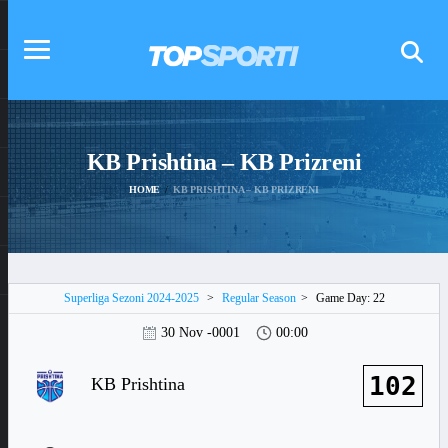
KB Prishtina – KB Prizreni
HOME
KB PRISHTINA – KB PRIZRENI
Superliga Sezoni 2024-2025
>
Regular Season
>
Game Day: 22
30 Nov -0001
00:00
102
KB Prishtina