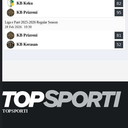
KB Keku
82
KB Prizreni
95
Liga e Parë 2025-2026 Regular Season
28 Feb 2026
19:30
KB Prizreni
81
KB Kerasan
52
TOPSPORTI