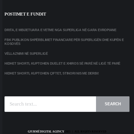
POSTIMET E FUNDIT
DRITA, E MBIJETUARA E VETME NGA SUPERLIGA NË GARA EVROPIANE
FBK PUBLIKON SHPËRBLIMET FINANCIARE PËR SUPERLIGËN DHE KUPËN E
KOSOVËS
VËLLAZNIMI NË SUPERLIGË
HIDHET SHORTI, KUPTOHEN DUELET E XHIROS SË PARË NË LIGË TË PARË
HIDHET SHORTI, KUPTOHEN ÇIFTET, STINORI NIS ME DERBI!
SEARCH
GJURMË DIGITAL AGENCY
2025 | ALL RIGHTS RESERVED