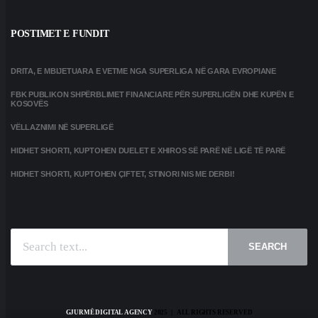
POSTIMET E FUNDIT
DRITA, E MBIJETUARA E VETME NGA SUPERLIGA NË GARA EVROPIANE
FBK PUBLIKON SHPËRBLIMET FINANCIARE PËR SUPERLIGËN DHE KUPËN E
KOSOVËS
VËLLAZNIMI NË SUPERLIGË
HIDHET SHORTI, KUPTOHEN DUELET E XHIROS SË PARË NË LIGË TË PARË
HIDHET SHORTI, KUPTOHEN ÇIFTET, STINORI NIS ME DERBI!
SEARCH
GJURMË DIGITAL AGENCY
2025 | ALL RIGHTS RESERVED