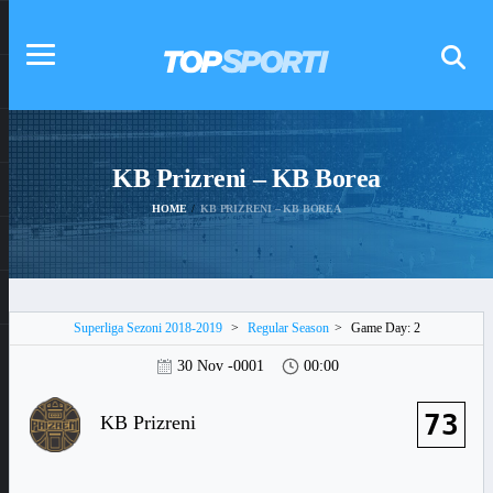
KB Prizreni – KB Borea
HOME
KB PRIZRENI – KB BOREA
Superliga Sezoni 2018-2019
>
Regular Season
>
Game Day: 2
30 Nov -0001
00:00
73
KB Prizreni