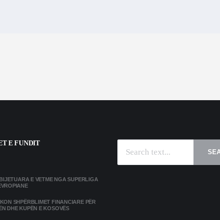
T E FUNDIT
SE
MBIJETUARA E VETME NGA SUPERLIGA
EVROPIANE
IKON SHPËRBLIMET FINANCIARE PËR
ËN DHE KUPËN E KOSOVËS