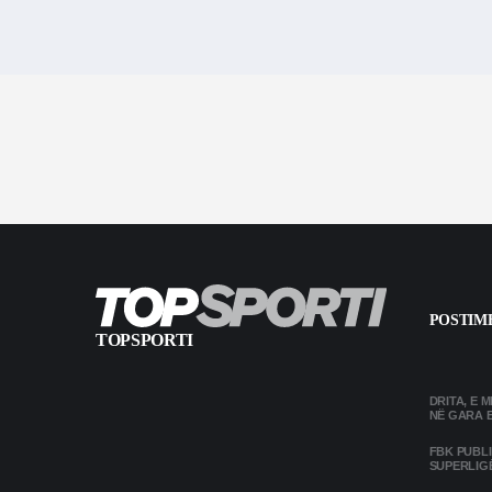
POSTIME
TOPSPORTI
DRITA, E 
NË GARA 
FBK PUBL
SUPERLIG