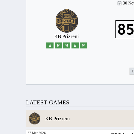
30 No
8
KB Prizreni
W
W
W
W
W
LATEST GAMES
KB Prizreni
27 Mar 2026