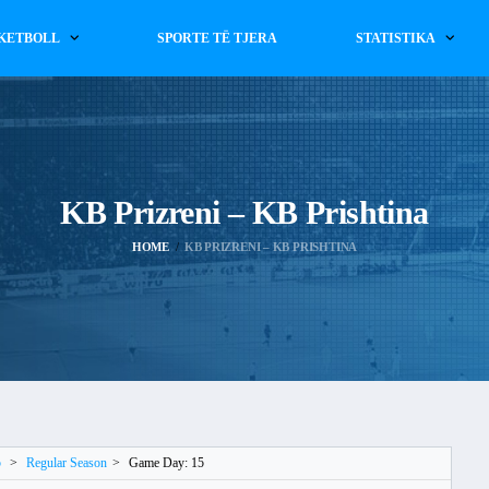
KETBOLL
SPORTE TË TJERA
STATISTIKA
KB Prizreni – KB Prishtina
HOME
KB PRIZRENI – KB PRISHTINA
5
>
Regular Season
>
Game Day: 15