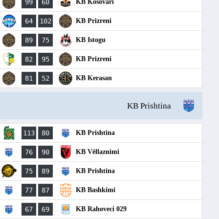
99
60
KB Kosovari
64
102
KB Prizreni
89
75
KB Istogu
82
95
KB Prizreni
81
52
KB Kerasan
KB Prishtina
113
80
KB Prishtina
76
90
KB Vëllaznimi
75
89
KB Prishtina
77
87
KB Bashkimi
67
69
KB Rahoveci 029