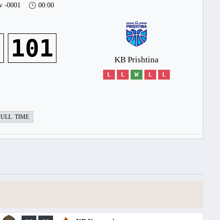
v -0001
00:00
5
101
KB Prishtina
L
L
W
L
L
FULL TIME