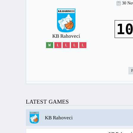
30 No
1
KB Rahoveci
W
L
L
L
L
LATEST GAMES
KB Rahoveci