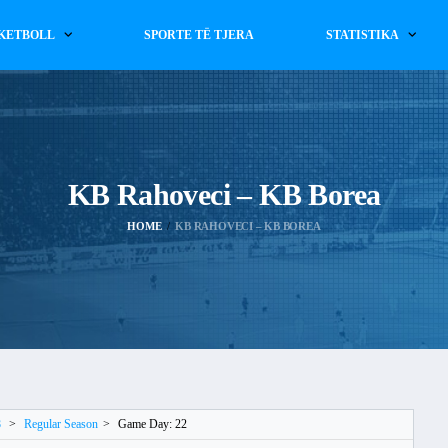
KETBOLL
SPORTE TË TJERA
STATISTIKA
KB Rahoveci – KB Borea
HOME
KB RAHOVECI – KB BOREA
8
>
Regular Season
>
Game Day: 22