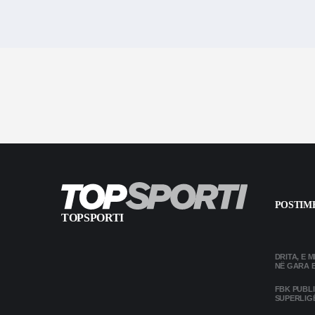
POSTIME
TOPSPORTI
DRITA, E 
NË GARA 
FBK PUBL
SUPERLIG