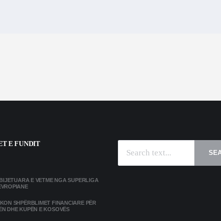
T E FUNDIT
SE
MBIJETUARA E VETME NGA SUPERLIGA
EVROPIANE
IKON SHPËRBLIMET FINANCIARE PËR
ËN DHE KUPËN E KOSOVËS