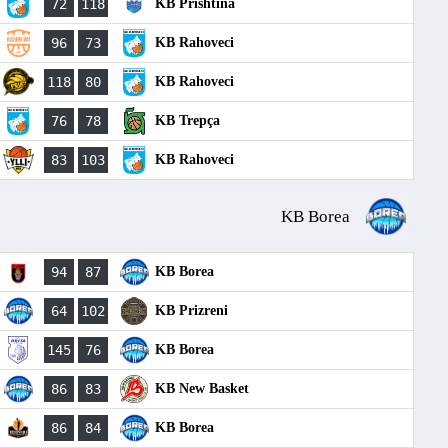
72
118
KB Prishtina
96
73
KB Rahoveci
118
80
KB Rahoveci
76
78
KB Trepça
83
103
KB Rahoveci
KB Borea
94
87
KB Borea
64
102
KB Prizreni
145
76
KB Borea
86
83
KB New Basket
86
84
KB Borea