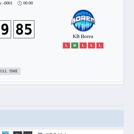
v -0001
00:00
09
85
KB Borea
L
W
L
L
L
FULL TIME