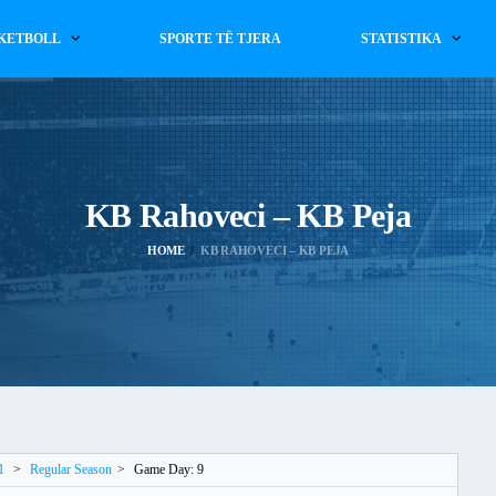
KETBOLL
SPORTE TË TJERA
STATISTIKA
KB Rahoveci – KB Peja
HOME
KB RAHOVECI – KB PEJA
1
>
Regular Season
>
Game Day: 9