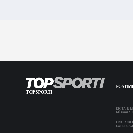
POSTIME
TOPSPORTI
DRITA, E 
NË GARA 
FBK PUBL
SUPERLIG