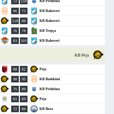
72
118
KB Prishtina
96
73
KB Rahoveci
118
80
KB Rahoveci
76
78
KB Trepça
83
103
KB Rahoveci
KB Peja
88
82
Peja
90
95
KB Bashkimi
75
89
KB Prishtina
81
89
Peja
72
80
KB Bora