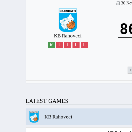
30 No
8
KB Rahoveci
W
L
L
L
L
LATEST GAMES
KB Rahoveci