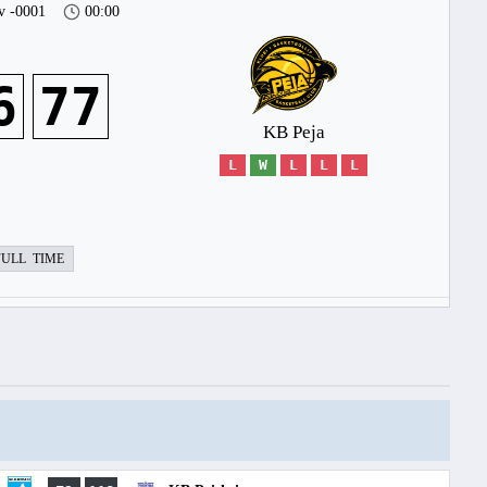
v -0001
00:00
6
77
KB Peja
L
W
L
L
L
FULL TIME