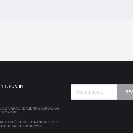
T E FUNDIT
SE
MBIJETUARA E VETME NGA SUPERLIGA
EVROPIANE
IKON SHPËRBLIMET FINANCIARE PËR
ËN DHE KUPËN E KOSOVËS