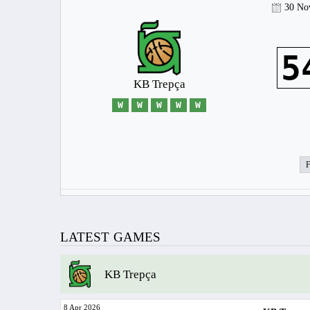
30 No
5
KB Trepça
W
W
W
W
W
LATEST GAMES
KB Trepça
8 Apr 2026