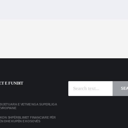
T E FUNDIT
SE
MBIJETUARA E VETME NGA SUPERLIGA
EVROPIANE
IKON SHPËRBLIMET FINANCIARE PËR
ËN DHE KUPËN E KOSOVËS