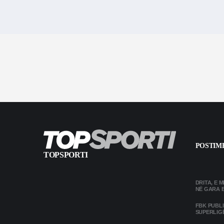
POSTIME
TOPSPORTI
DRITA, E 
NË GARA 
FBK PUBL
SUPERLIG