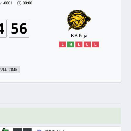
v -0001
00:00
4
56
KB Peja
L
W
L
L
L
FULL TIME