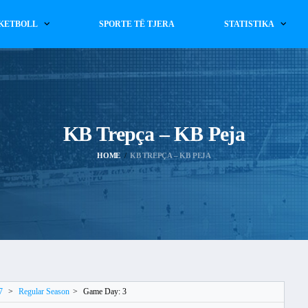
KETBOLL
SPORTE TË TJERA
STATISTIKA
KB Trepça – KB Peja
HOME
KB TREPÇA – KB PEJA
7
>
Regular Season
>
Game Day: 3