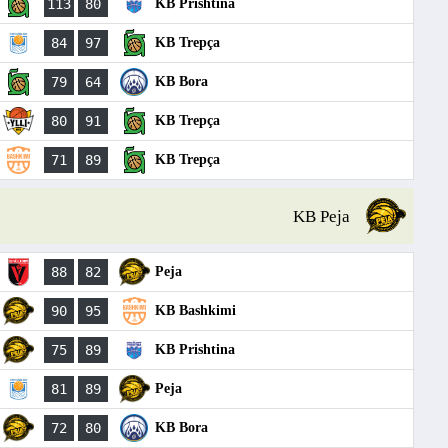
113
80
KB Prishtina
84
97
KB Trepça
79
64
KB Bora
80
91
KB Trepça
71
89
KB Trepça
KB Peja
88
82
Peja
90
95
KB Bashkimi
75
89
KB Prishtina
81
89
Peja
72
80
KB Bora