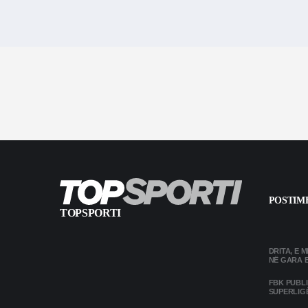
POSTIME
TOPSPORTI
DRITA, E 
NË GARA 
FBK PUBL
SUPERLIG