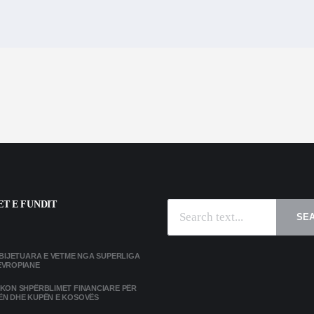
T E FUNDIT
SE
MBIJETUARA E VETME NGA SUPERLIGA
EVROPIANE
IKON SHPËRBLIMET FINANCIARE PËR
ËN DHE KUPËN E KOSOVËS