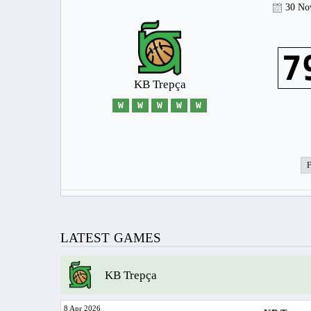
30 No
7
KB Trepça
W
W
W
W
W
LATEST GAMES
KB Trepça
8 Apr 2026