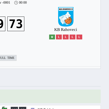
v -0001
00:00
9
73
KB Rahoveci
W
L
L
L
L
FULL TIME