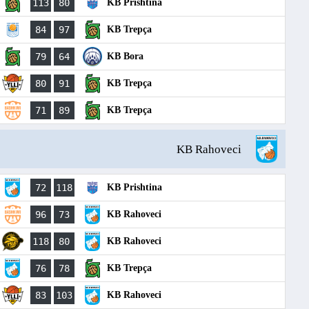
113
80
KB Prishtina
84
97
KB Trepça
79
64
KB Bora
80
91
KB Trepça
71
89
KB Trepça
KB Rahoveci
72
118
KB Prishtina
96
73
KB Rahoveci
118
80
KB Rahoveci
76
78
KB Trepça
83
103
KB Rahoveci