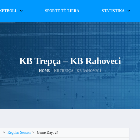
KETBOLL
SPORTE TË TJERA
STATISTIKA
KB Trepça – KB Rahoveci
HOME
KB TREPÇA – KB RAHOVECI
3
>
Regular Season
>
Game Day: 24