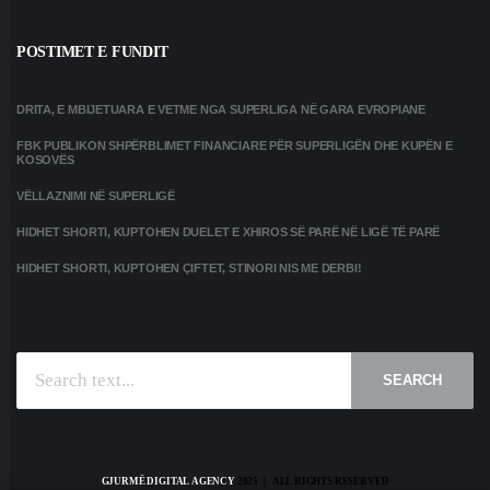
POSTIMET E FUNDIT
DRITA, E MBIJETUARA E VETME NGA SUPERLIGA NË GARA EVROPIANE
FBK PUBLIKON SHPËRBLIMET FINANCIARE PËR SUPERLIGËN DHE KUPËN E
KOSOVËS
VËLLAZNIMI NË SUPERLIGË
HIDHET SHORTI, KUPTOHEN DUELET E XHIROS SË PARË NË LIGË TË PARË
HIDHET SHORTI, KUPTOHEN ÇIFTET, STINORI NIS ME DERBI!
SEARCH
GJURMË DIGITAL AGENCY
2025 | ALL RIGHTS RESERVED