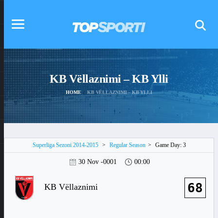
KB Vëllaznimi – KB Ylli
HOME
KB VËLLAZNIMI – KB YLLI
Superliga Sezoni 2014-2015
>
Regular Season
>
Game Day: 3
30 Nov -0001
00:00
68
KB Vëllaznimi