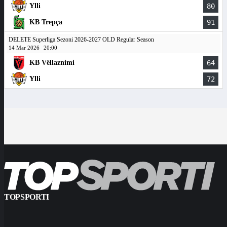
Ylli
80
KB Trepça
91
DELETE Superliga Sezoni 2026-2027 OLD Regular Season
14 Mar 2026
20:00
KB Vëllaznimi
64
Ylli
72
TOPSPORTI