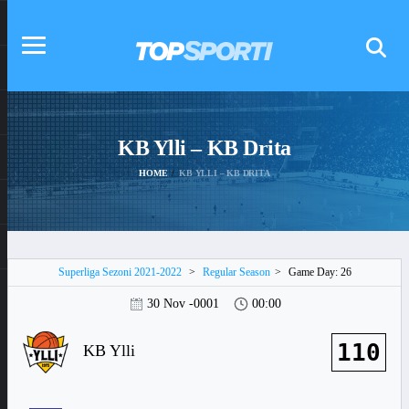
KB Ylli – KB Drita
HOME
KB YLLI – KB DRITA
Superliga Sezoni 2021-2022
>
Regular Season
>
Game Day: 26
30 Nov -0001
00:00
110
KB Ylli