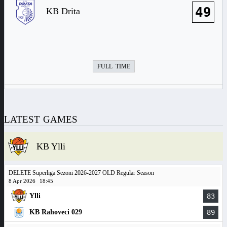
49
KB Drita
FULL TIME
LATEST GAMES
KB Ylli
DELETE Superliga Sezoni 2026-2027 OLD Regular Season
8 Apr 2026
18:45
Ylli
83
KB Rahoveci 029
89