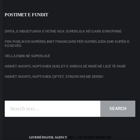
POSTIMET E FUNDIT
DRITA, E MBIJETUARA E VETME NGA SUPERLIGA NË GARA EVROPIANE
FBK PUBLIKON SHPËRBLIMET FINANCIARE PËR SUPERLIGËN DHE KUPËN E
KOSOVËS
VËLLAZNIMI NË SUPERLIGË
HIDHET SHORTI, KUPTOHEN DUELET E XHIROS SË PARË NË LIGË TË PARË
HIDHET SHORTI, KUPTOHEN ÇIFTET, STINORI NIS ME DERBI!
SEARCH
GJURMË DIGITAL AGENCY
2025 | ALL RIGHTS RESERVED