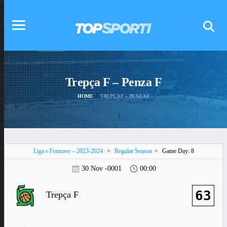
Trepça F – Penza F
HOME
TREPÇA F – PENZA F
Liga e Femrave – 2023-2024
>
Regular Season
>
Game Day: 8
30 Nov -0001
00:00
63
Trepça F