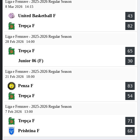
Liga e Femrave - 2025-2026 Regular Season
8 Mar 2026
14:15
United Basketball F
43
Trepça F
82
Liga e Femrave - 2025-2026 Regular Season
28 Feb 2026
14:00
Trepça F
65
Junior 06 (F)
30
Liga e Femrave - 2025-2026 Regular Season
21 Feb 2026
18:00
Penza F
83
Trepça F
54
Liga e Femrave - 2025-2026 Regular Season
7 Feb 2026
13:00
Trepça F
71
Prishtina F
68