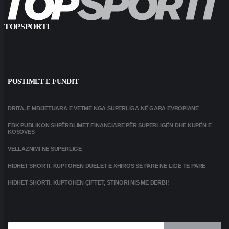
TOPSPORTI
POSTIMET E FUNDIT
DRITA, E MBIJETUARA E VETME NGA SUPERLIGA NË GARA EVROPIANE
FBK PUBLIKON SHPËRBLIMET FINANCIARE PËR SUPERLIGËN DHE KUPËN E
KOSOVËS
VËLLAZNIMI NË SUPERLIGË
HIDHET SHORTI, KUPTOHEN DUELET E XHIROS SË PARË NË LIGË TË PARË
HIDHET SHORTI, KUPTOHEN ÇIFTET, STINORI NIS ME DERBI!