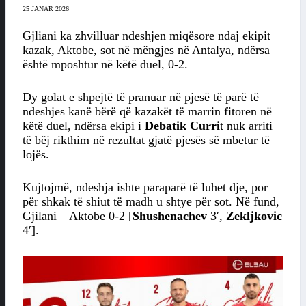
25 JANAR 2026
Gjliani ka zhvilluar ndeshjen miqësore ndaj ekipit
kazak, Aktobe, sot në mëngjes në Antalya, ndërsa
është mposhtur në këtë duel, 0-2.
Dy golat e shpejtë të pranuar në pjesë të parë të
ndeshjes kanë bërë që kazakët të marrin fitoren në
këtë duel, ndërsa ekipi i
Debatik Curri
t nuk arriti
të bëj rikthim në rezultat gjatë pjesës së mbetur të
lojës.
Kujtojmë, ndeshja ishte paraparë të luhet dje, por
për shkak të shiut të madh u shtye për sot. Në fund,
Gjilani – Aktobe 0-2 [
Shushenachev
3′,
Zekljkovic
4′].