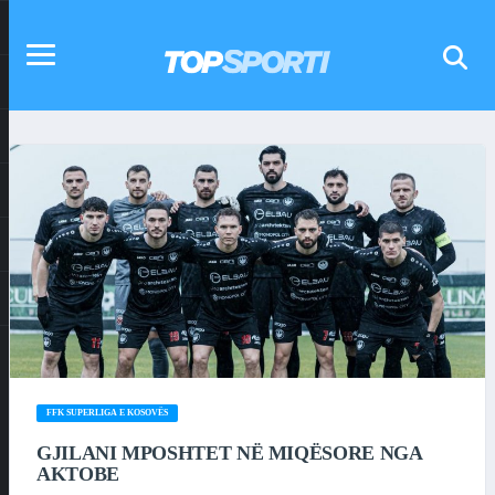
FFK SUPERLIGA E KOSOVËS
GJILANI MPOSHTET NË MIQËSORE NGA
AKTOBE