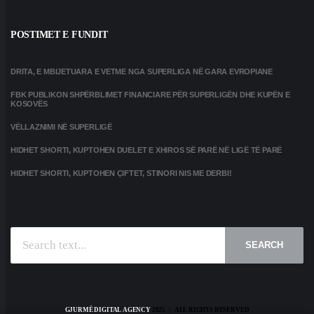
POSTIMET E FUNDIT
DRITA, E MBIJETUARA E VETME NGA SUPERLIGA NË GARA EVROPIANE
FBK PUBLIKON SHPËRBLIMET FINANCIARE PËR SUPERLIGËN DHE KUPËN E
KOSOVËS
VËLLAZNIMI NË SUPERLIGË
HIDHET SHORTI, KUPTOHEN DUELET E XHIROS SË PARË NË LIGË TË PARË
HIDHET SHORTI, KUPTOHEN ÇIFTET, STINORI NIS ME DERBI!
SEARCH
GJURMË DIGITAL AGENCY
2025 | ALL RIGHTS RESERVED