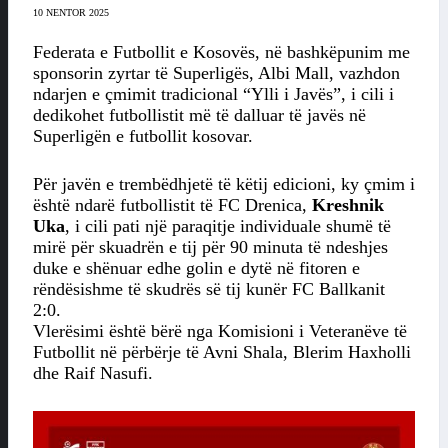
10 NENTOR 2025
Federata e Futbollit e Kosovës, në bashkëpunim me
sponsorin zyrtar të Superligës, Albi Mall, vazhdon
ndarjen e çmimit tradicional “Ylli i Javës”, i cili i
dedikohet futbollistit më të dalluar të javës në
Superligën e futbollit kosovar.
Për javën e trembëdhjetë të këtij edicioni, ky çmim i
është ndarë futbollistit të FC Drenica,
Kreshnik
Uka
, i cili pati një paraqitje individuale shumë të
mirë për skuadrën e tij për 90 minuta të ndeshjes
duke e shënuar edhe golin e dytë në fitoren e
rëndësishme të skudrës së tij kunër FC Ballkanit
2:0.
Vlerësimi është bërë nga Komisioni i Veteranëve të
Futbollit në përbërje të Avni Shala, Blerim Haxholli
dhe Raif Nasufi.