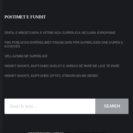
POSTIMET E FUNDIT
DRITA, E MBIJETUARA E VETME NGA SUPERLIGA NË GARA EVROPIANE
FBK PUBLIKON SHPËRBLIMET FINANCIARE PËR SUPERLIGËN DHE KUPËN E
KOSOVËS
VËLLAZNIMI NË SUPERLIGË
HIDHET SHORTI, KUPTOHEN DUELET E XHIROS SË PARË NË LIGË TË PARË
HIDHET SHORTI, KUPTOHEN ÇIFTET, STINORI NIS ME DERBI!
SEARCH