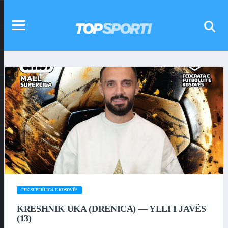
FFK SUPERLIGA E KOSOVËS
KRESHNIK UKA (DRENICA) — YLLI I JAVËS
(13)