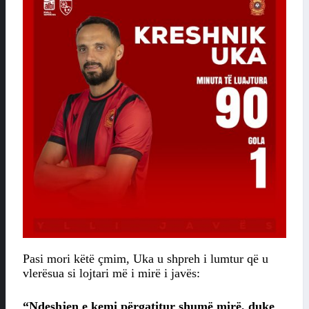
Pasi mori këtë çmim, Uka u shpreh i lumtur që u
vlerësua si lojtari më i mirë i javës:
“Ndeshjen e kemi përgatitur shumë mirë, duke