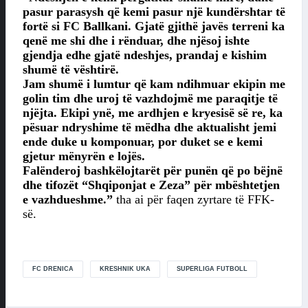
pasur parasysh që kemi pasur një kundërshtar të
fortë si FC Ballkani. Gjatë gjithë javës terreni ka
qenë me shi dhe i rënduar, dhe njësoj ishte
gjendja edhe gjatë ndeshjes, prandaj e kishim
shumë të vështirë.
Jam shumë i lumtur që kam ndihmuar ekipin me
golin tim dhe uroj të vazhdojmë me paraqitje të
njëjta. Ekipi ynë, me ardhjen e kryesisë së re, ka
pësuar ndryshime të mëdha dhe aktualisht jemi
ende duke u komponuar, por duket se e kemi
gjetur mënyrën e lojës.
Falënderoj bashkëlojtarët për punën që po bëjnë
dhe tifozët “Shqiponjat e Zeza” për mbështetjen
e vazhdueshme.”
tha ai për faqen zyrtare të FFK-
së.
FC DRENICA
KRESHNIK UKA
SUPERLIGA FUTBOLL