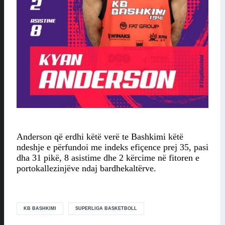
Anderson që erdhi këtë verë te Bashkimi këtë
ndeshje e përfundoi me indeks efiçence prej 35, pasi
dha 31 pikë, 8 asistime dhe 2 kërcime në fitoren e
portokallezinjëve ndaj bardhekaltërve.
KB BASHKIMI
SUPERLIGA BASKETBOLL