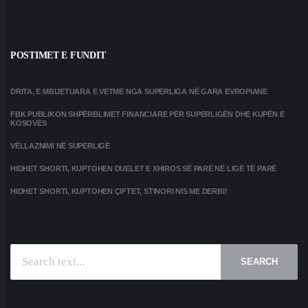
POSTIMET E FUNDIT
DRITA, E MBIJETUARA E VETME NGA SUPERLIGA NË GARA EVROPIANE
FBK PUBLIKON SHPËRBLIMET FINANCIARE PËR SUPERLIGËN DHE KUPËN E
KOSOVËS
VËLLAZNIMI NË SUPERLIGË
HIDHET SHORTI, KUPTOHEN DUELET E XHIROS SË PARË NË LIGË TË PARË
HIDHET SHORTI, KUPTOHEN ÇIFTET, STINORI NIS ME DERBI!
SEARCH