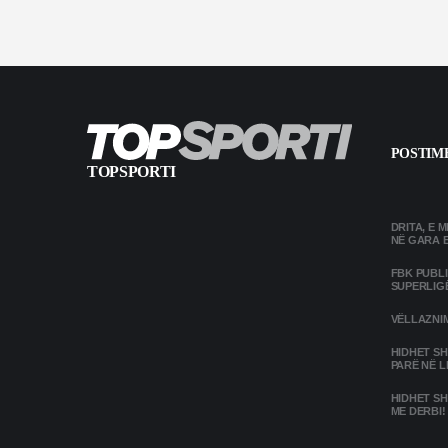
POSTIME
TOPSPORTI
DRITA, E 
NË GARA 
FBK PUBL
SUPERLIG
VËLLAZNIM
HIDHET SH
PARË NË L
HIDHET SH
ME DERBI!