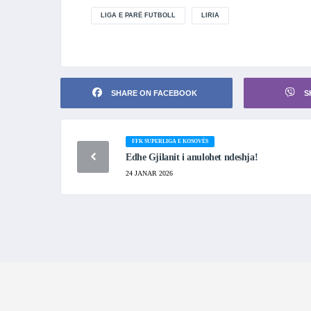
LIGA E PARË FUTBOLL
LIRIA
SHARE ON FACEBOOK
S
FFK SUPERLIGA E KOSOVËS
Edhe Gjilanit i anulohet ndeshja!
24 JANAR 2026