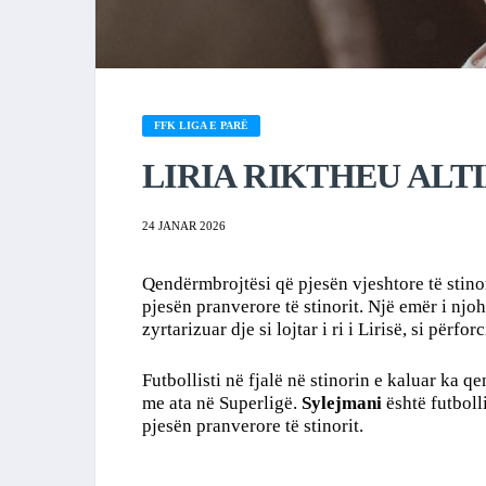
FFK LIGA E PARË
LIRIA RIKTHEU ALT
24 JANAR 2026
Qendërmbrojtësi që pjesën vjeshtore të stinori
pjesën pranverore të stinorit. Një emër i nj
zyrtarizuar dje si lojtar i ri i Lirisë, si për
Futbollisti në fjalë në stinorin e kaluar ka 
me ata në Superligë.
Sylejmani
është futbolli
pjesën pranverore të stinorit.