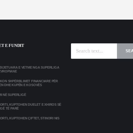
T E FUNDIT
SE
MBIJETUARA E VETME NGA SUPERLIGA
EVROPIANE
IKON SHPËRBLIMET FINANCIARE PËR
ËN DHE KUPËN E KOSOVËS
I NË SUPERLIGË
ORTI, KUPTOHEN DUELET E XHIROS SË
IGË TË PARË
ORTI, KUPTOHEN ÇIFTET, STINORI NIS