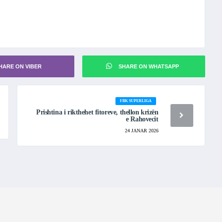
HARE ON VIBER
SHARE ON WHATSAPP
FBK SUPERLIGA
Prishtina i rikthehet fitoreve, thellon krizën
e Rahovecit
24 JANAR 2026