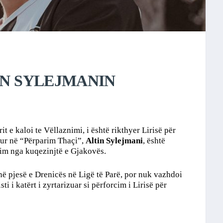
IN SYLEJMANIN
t e kaloi te Vëllaznimi, i është rikthyer Lirisë për
ohur në “Përparim Thaçi”,
Altin Sylejmani
, është
forcim nga kuqezinjtë e Gjakovës.
qenë pjesë e Drenicës në Ligë të Parë, por nuk vazhdoi
sti i katërt i zyrtarizuar si përforcim i Lirisë për