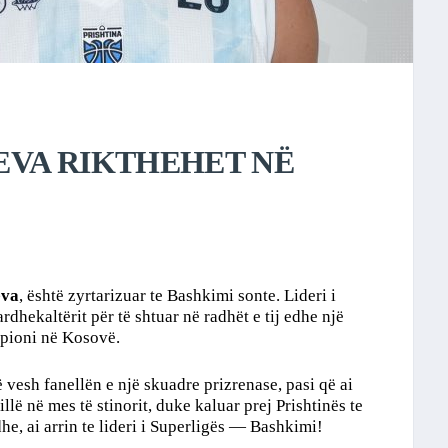
VA RIKTHEHET NË
eva
, është zyrtarizuar te Bashkimi sonte. Lideri i
hekaltërit për të shtuar në radhët e tij edhe një
mpioni në Kosovë.
 vesh fanellën e një skuadre prizrenase, pasi që ai
illë në mes të stinorit, duke kaluar prej Prishtinës te
he, ai arrin te lideri i Superligës
—
Bashkimi!