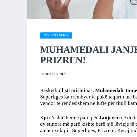
FBK SUPERLIGA
MUHAMEDALI JANJE
PRIZREN!
10 NENTOR 2025
Basketbollisti prishtinas,
Muhamedali Janj
Superligës ka rrëmbyer të pakënaqurin me bard
vendor të rëndësishëm në luftë për titull ka
Kjo s’është hera e parë për
Janjevën
që do të
dy stinorë më parë kishte bërë një lëvizje të t
atëherë ekipi i Superligës, Prizreni. Kësaj rad