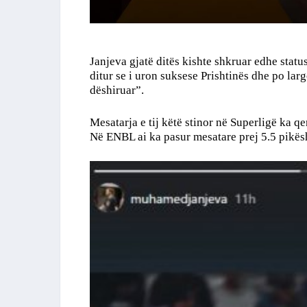
Janjeva gjatë ditës kishte shkruar edhe status 
ditur se i uron suksese Prishtinës dhe po larg
dëshiruar”.
Mesatarja e tij këtë stinor në Superligë ka q
Në ENBL ai ka pasur mesatare prej 5.5 pikës