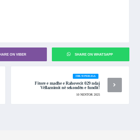
HARE ON VIBER
SHARE ON WHATSAPP
FBK SUPERLIGA
Fitore e madhe e Rahovecit 029 ndaj
Vëllaznimit në sekondën e fundit!
10 NENTOR 2025