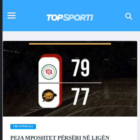
FBK SUPERLIGA
PEJA MPOSHTET PËRSËRI NË LIGËN