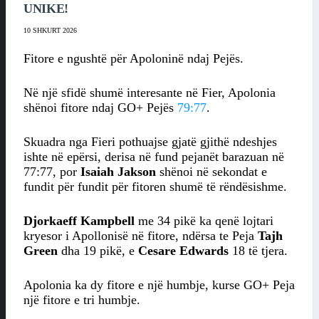
UNIKE!
10 SHKURT 2026
Fitore e ngushtë për Apoloninë ndaj Pejës.
Në një sfidë shumë interesante në Fier, Apolonia
shënoi fitore ndaj GO+ Pejës
79:77
.
Skuadra nga Fieri pothuajse gjatë gjithë ndeshjes
ishte në epërsi, derisa në fund pejanët barazuan në
77:77, por
Isaiah Jakson
shënoi në sekondat e
fundit për fundit për fitoren shumë të rëndësishme.
Djorkaeff Kampbell
me 34 pikë ka qenë lojtari
kryesor i Apollonisë në fitore, ndërsa te Peja
Tajh
Green
dha 19 pikë, e
Cesare Edwards
18 të tjera.
Apolonia ka dy fitore e një humbje, kurse GO+ Peja
një fitore e tri humbje.