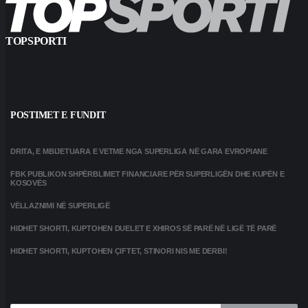
TOPSPORTI
POSTIMET E FUNDIT
DRITA, E MBIJETUARA E VETME NGA SUPERLIGA NË GARA EVROPIANE
FBK PUBLIKON SHPËRBLIMET FINANCIARE PËR SUPERLIGËN DHE KUPËN E
KOSOVËS
VËLLAZNIMI NË SUPERLIGË
HIDHET SHORTI, KUPTOHEN DUELET E XHIROS SË PARË NË LIGË TË PARË
HIDHET SHORTI, KUPTOHEN ÇIFTET, STINORI NIS ME DERBI!